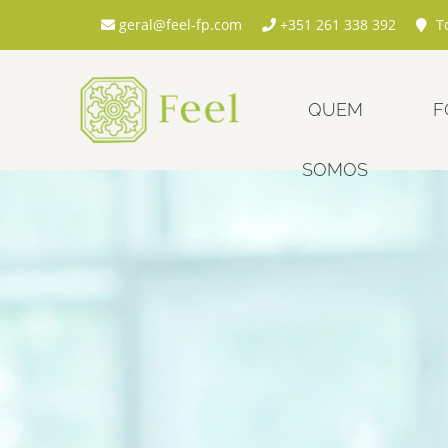
geral@feel-fp.com
+351 261 338 392
To
QUEM
F
SOMOS