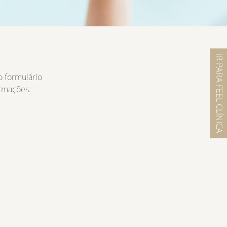
IR PARA FEEL CLÍNICA
o formulário
ormações.