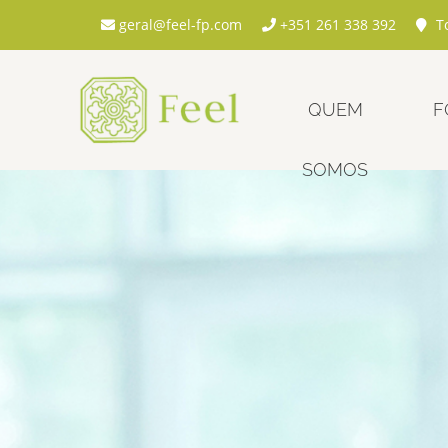
geral@feel-fp.com
+351 261 338 392
To
QUEM
F
SOMOS