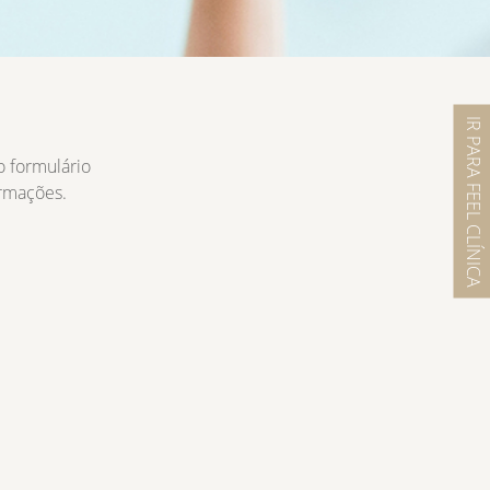
IR PARA FEEL CLÍNICA
o formulário
ormações.