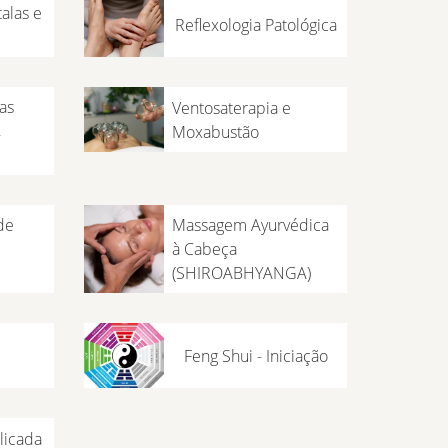
alas e
Reflexologia Patológica
as
Ventosaterapia e
,
Moxabustão
de
Massagem Ayurvédica
à Cabeça
(SHIROABHYANGA)
Feng Shui - Iniciação
licada