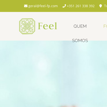
geral@feel-fp.com
+351 261 338 392
To
QUEM
F
SOMOS