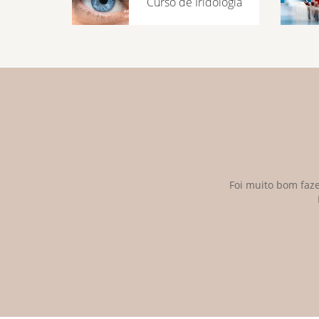
Curso de Iridologia
Foi muito bom faze